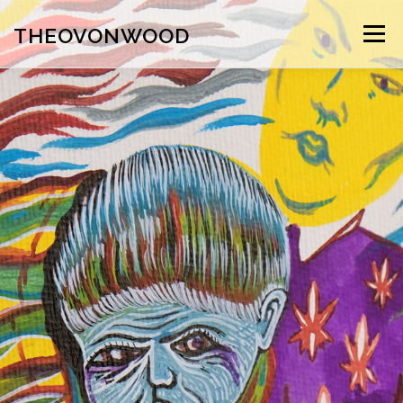
THEOVONWOOD
Menu
DESSIN
PEINTURE
EDITIONS/AUTO-EDITION
ÉDITIONS COLLECTIVES
TEXTES & PHOTOS
I.M.U.S
FRESK
MUSIQUE
BIO+CONTACT